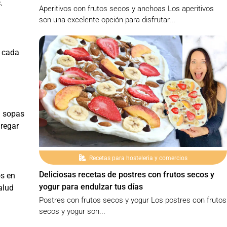
.
Aperitivos con frutos secos y anchoas Los aperitivos
son una excelente opción para disfrutar...
r cada
a sopas
gregar
Recetas para hosteleria y comercios
Deliciosas recetas de postres con frutos secos y
os en
yogur para endulzar tus días
alud
Postres con frutos secos y yogur Los postres con frutos
secos y yogur son...