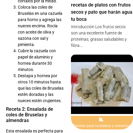
córtalos por la mitad.
recetas de platos con frutos
Coloca las coles de
secos y pato que harán agua
Bruselas en una cazuela
tu boca
para horno y agrega las
nueces encima. Rocía
Introducción Los frutos secos
con aceite de oliva y
son una excelente fuente de
sazona con sal y
proteínas, grasas saludables y
pimienta.
fibra....
Cubre la cazuela con
papel de aluminio y
hornea durante 30
minutos.
Destapa y hornea por
otros 10 minutos hasta
que las coles de Bruselas
estén doradas y las
nueces estén crujientes.
Receta 2: Ensalada de
coles de Bruselas y
almendras
Recetas para hosteleria y comercios
Esta ensalada es perfecta para