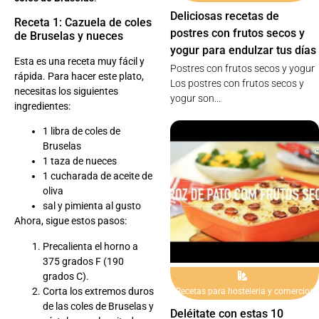
Deliciosas recetas de
Receta 1: Cazuela de coles
postres con frutos secos y
de Bruselas y nueces
yogur para endulzar tus días
Esta es una receta muy fácil y
Postres con frutos secos y yogur
rápida. Para hacer este plato,
Los postres con frutos secos y
necesitas los siguientes
yogur son...
ingredientes:
1 libra de coles de
Bruselas
1 taza de nueces
1 cucharada de aceite de
oliva
sal y pimienta al gusto
Ahora, sigue estos pasos:
Precalienta el horno a
375 grados F (190
grados C).
Corta los extremos duros
Recetas para hosteleria y comercios
de las coles de Bruselas y
Deléitate con estas 10