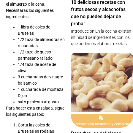
10 deliciosas recetas con
el almuerzo o la cena.
frutos secos y alcachofas
Necesitarás los siguientes
que no puedes dejar de
ingredientes:
probar
1 libra de coles de
Introducción En la cocina existen
Bruselas
infinidad de ingredientes con los
1/2 taza de almendras en
que podemos elaborar recetas...
rebanadas
1/2 taza de queso
parmesano rallado
1/4 taza de aceite de
oliva
3 cucharadas de vinagre
balsámico
1 cucharada de mostaza
Dijon
sal y pimienta al gusto
Para hacer esta ensalada, sigue
los siguientes pasos:
Recetas para hosteleria y comercios
Corta las coles de
Bruselas en rodajas