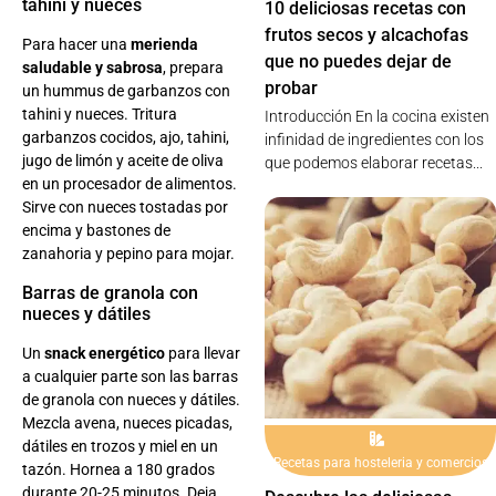
tahini y nueces
10 deliciosas recetas con
frutos secos y alcachofas
Para hacer una
merienda
que no puedes dejar de
saludable y sabrosa
, prepara
probar
un hummus de garbanzos con
tahini y nueces. Tritura
Introducción En la cocina existen
garbanzos cocidos, ajo, tahini,
infinidad de ingredientes con los
jugo de limón y aceite de oliva
que podemos elaborar recetas...
en un procesador de alimentos.
Sirve con nueces tostadas por
encima y bastones de
zanahoria y pepino para mojar.
Barras de granola con
nueces y dátiles
Un
snack energético
para llevar
a cualquier parte son las barras
de granola con nueces y dátiles.
Mezcla avena, nueces picadas,
dátiles en trozos y miel en un
Recetas para hosteleria y comercios
tazón. Hornea a 180 grados
durante 20-25 minutos. Deja