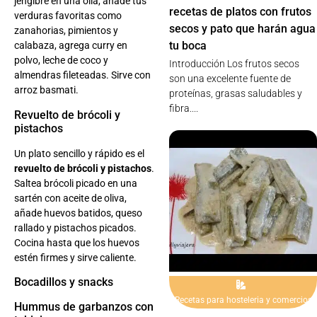
jengibre en una olla, añade tus
recetas de platos con frutos
verduras favoritas como
secos y pato que harán agua
zanahorias, pimientos y
tu boca
calabaza, agrega curry en
polvo, leche de coco y
Introducción Los frutos secos
almendras fileteadas. Sirve con
son una excelente fuente de
arroz basmati.
proteínas, grasas saludables y
fibra....
Revuelto de brócoli y
pistachos
Un plato sencillo y rápido es el
revuelto de brócoli y pistachos
.
Saltea brócoli picado en una
sartén con aceite de oliva,
añade huevos batidos, queso
rallado y pistachos picados.
Cocina hasta que los huevos
estén firmes y sirve caliente.
Bocadillos y snacks
Recetas para hosteleria y comercios
Hummus de garbanzos con