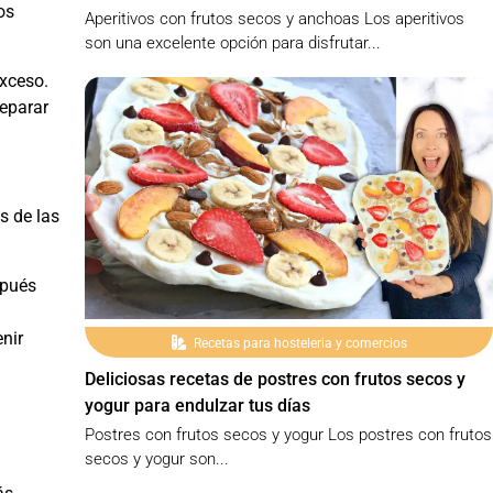
os
Aperitivos con frutos secos y anchoas Los aperitivos
son una excelente opción para disfrutar...
exceso.
reparar
s de las
spués
nir
Recetas para hosteleria y comercios
Deliciosas recetas de postres con frutos secos y
yogur para endulzar tus días
Postres con frutos secos y yogur Los postres con frutos
secos y yogur son...