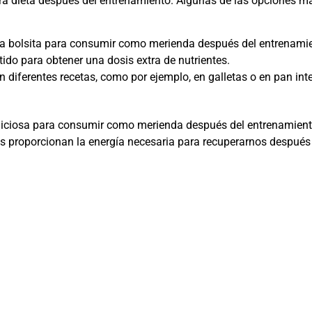
tra dieta después del entrenamiento. Algunas de las opciones m
 una bolsita para consumir como merienda después del entrenami
ido para obtener una dosis extra de nutrientes.
n diferentes recetas, como por ejemplo, en galletas o en pan inte
deliciosa para consumir como merienda después del entrenamien
 nos proporcionan la energía necesaria para recuperarnos después