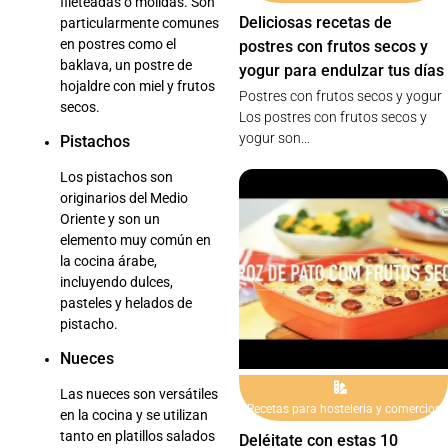
fileteadas o molidas. Son
Deliciosas recetas de
particularmente comunes
en postres como el
postres con frutos secos y
baklava, un postre de
yogur para endulzar tus días
hojaldre con miel y frutos
Postres con frutos secos y yogur
secos.
Los postres con frutos secos y
yogur son...
Pistachos
Los pistachos son
originarios del Medio
Oriente y son un
elemento muy común en
la cocina árabe,
incluyendo dulces,
pasteles y helados de
pistacho.
Nueces
Las nueces son versátiles
Recetas para hosteleria y comercios
en la cocina y se utilizan
tanto en platillos salados
Deléitate con estas 10