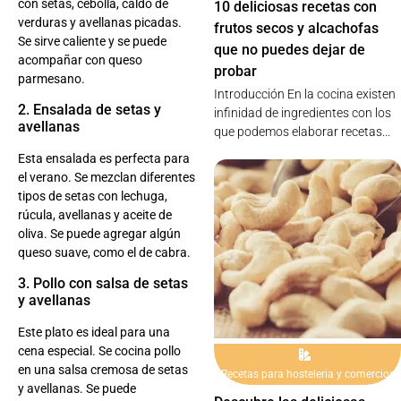
con setas, cebolla, caldo de
10 deliciosas recetas con
verduras y avellanas picadas.
frutos secos y alcachofas
Se sirve caliente y se puede
que no puedes dejar de
acompañar con queso
probar
parmesano.
Introducción En la cocina existen
2. Ensalada de setas y
infinidad de ingredientes con los
avellanas
que podemos elaborar recetas...
Esta ensalada es perfecta para
el verano. Se mezclan diferentes
tipos de setas con lechuga,
rúcula, avellanas y aceite de
oliva. Se puede agregar algún
queso suave, como el de cabra.
3. Pollo con salsa de setas
y avellanas
Este plato es ideal para una
cena especial. Se cocina pollo
en una salsa cremosa de setas
Recetas para hosteleria y comercios
y avellanas. Se puede